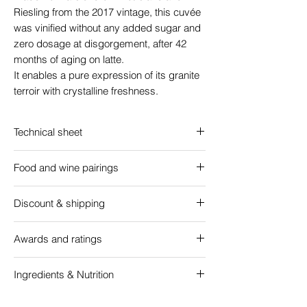
Riesling from the 2017 vintage, this cuvée
was vinified without any added sugar and
zero dosage at disgorgement, after 42
months of aging on latte.
It enables a pure expression of its granite
terroir with crystalline freshness.
Technical sheet
Sustainable agriculture
Food and wine pairings
Variety: 60% Pinot Blanc, 40% Riesling -
AOC Crémant d'Alsace
Aperitif, fish and shellfish
Alcohol: 12.5%
Discount & shipping
Sugar: 0.5 g/L
Free delivery from 12 bottles
, in
Aging: 6-7 years
Awards and ratings
metropolitan France and Belgium
Tasting temperature: 6-7°C
ROBERT PARKER WINE ADVOCATE : 92
Discount according to the total number of
Ingredients & Nutrition
points
ordered bottles
:
"Issu des sols granitiques d'Orschwiller, le
Ingrédients : raisins, conservateurs
-1€ per bottle, from 48 bottles (CODE48)