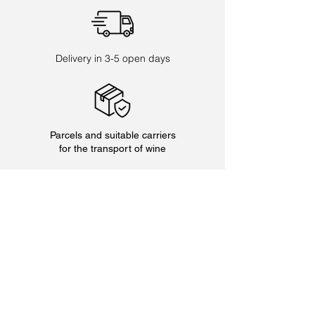
Delivery in 3-5 open days
Parcels and suitable carriers
for the transport of wine
Adresse
Domaine Allimant-Laugner
10 Grand Rue
67600 Orschwiller
France
Phone: +33
3 88 92 06 52
Opening hours