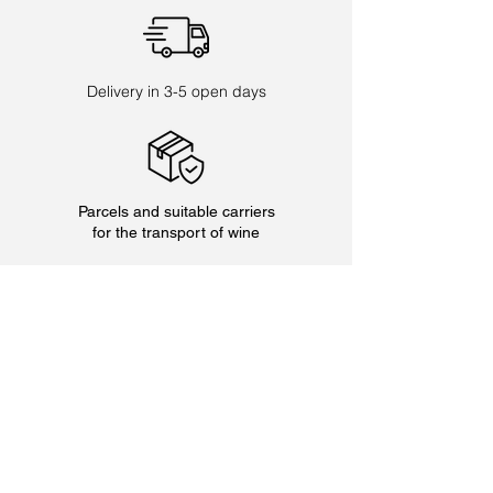
Delivery in 3-5 open days
Parcels and suitable carriers
for the transport of wine
Adresse
Domaine Allimant-Laugner
10 Grand Rue
67600 Orschwiller
France
Phone: +33
3 88 92 06 52
Opening hours