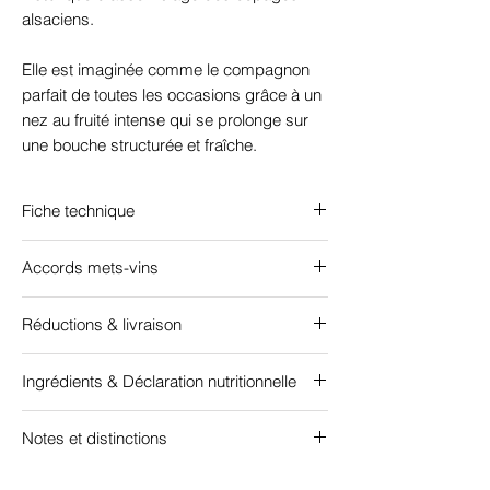
alsaciens.
Elle est imaginée comme le compagnon
parfait de toutes les occasions grâce à un
nez au fruité intense qui se prolonge sur
une bouche structurée et fraîche.
Fiche technique
Accords mets-vins
Certifié "Agriculture biologique" FR-BIO-09
Cépage : 45% Riesling, 35% Muscat, 20%
Apéritif mais également accords
Pinot Gris - AOC Alsace
Réductions & livraison
gastronomiques
Alcool : 11,9%
Livraison gratuite à partir de
Sucre : 1,6 g/L - Sec
Ingrédients & Déclaration nutritionnelle
12 bouteilles
, en France métropolitaine et
Garde : 5-6 ans
en Belgique
Température de dégustation : 9°C
Ingrédients : raisin, conservateur(sulfites),
Notes et distinctions
embouteillé sous atmosphère protectrice
Remises progressives selon le nombre
Téléchargez la fiche technique
JANCIS ROBINSON : 16/20
total de bouteilles commandées
: