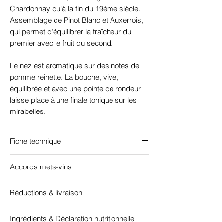
Chardonnay qu'à la fin du 19ème siècle.
Assemblage de Pinot Blanc et Auxerrois,
qui permet d’équilibrer la fraîcheur du
premier avec le fruit du second.
Le nez est aromatique sur des notes de
pomme reinette. La bouche, vive,
équilibrée et avec une pointe de rondeur
laisse place à une finale tonique sur les
mirabelles.
Fiche technique
Accords mets-vins
Certifié "Agriculture biologique" FR-BIO-09
Cépage : 5
0% Pinot Blanc, 50% Auxerrois
Vin de toutes les occasions et réceptions
- AOC Alsace
Réductions & livraison
(buffets, salades composées, rôti de veau
Alcool : 11,7%
froid), sur les plats de tous les jours
Livraison gratuite à partir de
Sucre : 1,9 g/L - Sec
(quiches, omelettes), fromages jeunes ou
Ingrédients & Déclaration nutritionnelle
12 bouteilles
, en France métropolitaine et