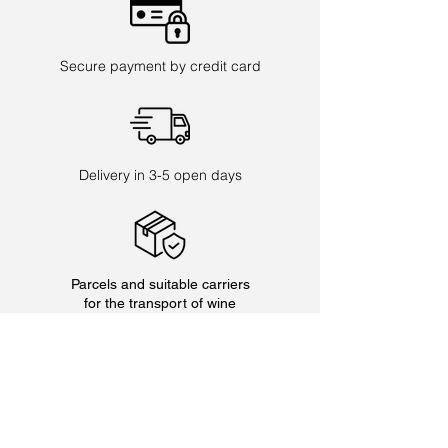
Sel
0 g
Secure payment by credit card
Delivery in 3-5 open days
Parcels and suitable carriers
for the transport of wine
Adresse
Domaine Allimant-Laugner
10 Grand Rue
67600 Orschwiller