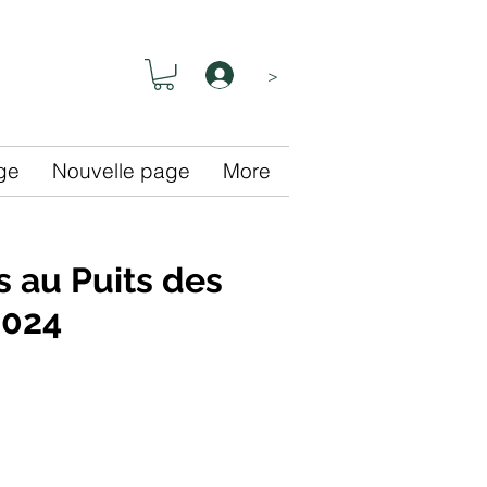
>
ge
Nouvelle page
More
s au Puits des
2024
e