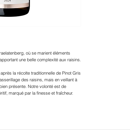
Matières grasses
dont Acides gras
saturés
Praelatenberg, où se marient éléments
Glucides
 apportant une belle complexité aux raisins.
Dont Sucres
rès la récolte traditionnelle de Pinot Gris
asserillage des raisins, mais en veillant à
Protéines
 bien présente. Notre volonté est de
Sel
ritif, marqué par la finesse et fraîcheur.